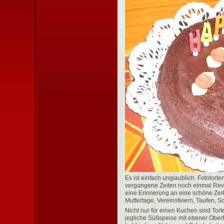
Es ist einfach unglaublich. Fototort
vergangene Zeiten noch einmal Rev
eine Erinnerung an eine schöne Zei
Muttertage, Vereinsfeiern, Taufen, S
Nicht nur für einen Kuchen sind Tort
jegliche Süßspeise mit ebener Oberf