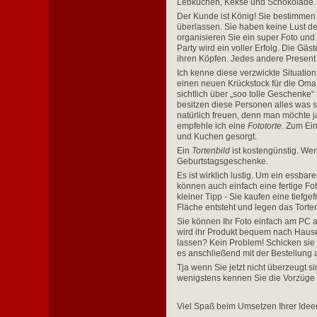
Lebkuchen, Kekse und Schokolade.
Der Kunde ist König! Sie bestimmen w
überlassen. Sie haben keine Lust 
organisieren Sie ein super Foto und
Party wird ein voller Erfolg. Die G
ihren Köpfen. Jedes andere Present 
Ich kenne diese verzwickte Situation
einen neuen Krückstock für die Oma 
sichtlich über „soo tolle Geschenke
besitzen diese Personen alles was s
natürlich freuen, denn man möchte j
empfehle ich eine
Fototorte
. Zum Ei
und Kuchen gesorgt.
Ein
Tortenbild
ist kostengünstig. We
Geburtstagsgeschenke.
Es ist wirklich lustig. Um ein essb
können auch einfach eine fertige Fot
kleiner Tipp - Sie kaufen eine tief
Fläche entsteht und legen das Torten
Sie können Ihr Foto einfach am PC a
wird ihr Produkt bequem nach Hause 
lassen? Kein Problem! Schicken sie
es anschließend mit der Bestellung 
Tja wenn Sie jetzt nicht überzeugt s
wenigstens kennen Sie die Vorzüge
Viel Spaß beim Umsetzen Ihrer Idee