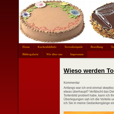
Home
Kuchenbildinfo
Tortenbeispiele
Bestellung
To
Bildergalarie
Wir über uns
Impressum
Wieso werden Tor
Kommentar
Anfangs war ich erst einmal skeptisc
etwas überhaupt? V
erfälscht das D
Tortenbild probiert habe, kann ich I
Überlegungen sah ich die Vorteile 
ich Sie in meine Gedankengänge e